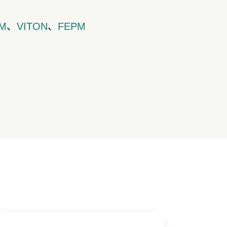
M
、
VITON
、
FEPM