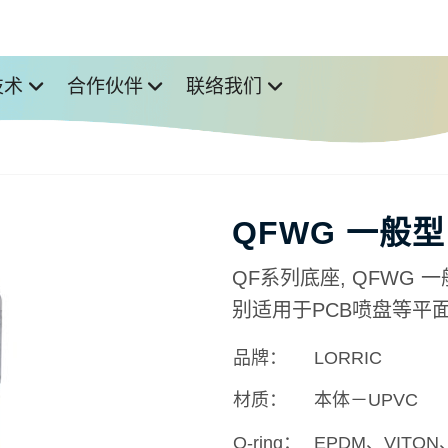
技术
合作伙伴
联络我们
QFWG 一般
QF系列底座, QFWG 一
别适用于PCB喷盘等平面
品牌：
LORRIC
材质：
本体－UPVC
O-ring：
EPDM、VITON