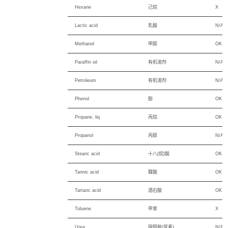
Hexane
己烷
X
Lactic acid
乳酸
N/A
Methanol
甲醇
OK
Paraffin oil
有机溶剂
N/A
Petroleum
有机溶剂
N/A
Phenol
酚
OK
Propane, liq
丙烷
OK
Propanol
丙醇
N/A
Stearic acid
十八(烷)酸
OK
Tannic acid
鞣酸
OK
Tartaric acid
酒石酸
OK
Toluene
甲苯
X
Urea
碳醯胺(尿素)
N/A