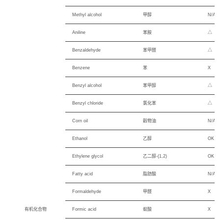
Methyl alcohol
甲醇
N/A
Aniline
苯胺
△
Benzaldehyde
苯甲醛
△
Benzene
苯
X
Benzyl alcohol
苯甲醇
△
Benzyl chloride
氯化苯
△
Corn oil
穀物油
N/A
Ethanol
乙醇
OK
Ethylene glycol
乙二醇-(1,2)
OK
Fatty acid
脂肪酸
N/A
Formaldehyde
甲醛
X
有机化合物
Formic acid
蚁酸
X