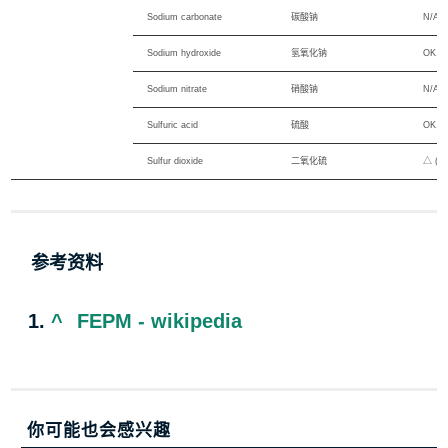
Sodium carbonate
碳酸钠
N/A
Sodium hydroxide
氢氧化钠
OK
Sodium nitrate
硝酸钠
N/A
Sulfuric acid
硫酸
OK (F
Sulfur dioxide
二氧化硫
△ (Ga
参考资料
^
FEPM - wikipedia
你可能也会感兴趣