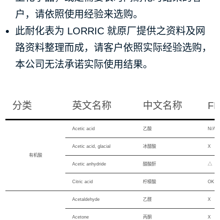
户，请依照使用经验来选购。
此耐化表为 LORRIC 就原厂提供之资料及网
路资料整理而成，请客户依照实际经验选购，
本公司无法承诺实际使用结果。
分类
英文名称
中文名称
F
Acetic acid
乙酸
N/A
Acetic acid, glacial
冰醋酸
X
有机酸
Acetic anhydride
醋酸酐
△
Citric acid
柠檬酸
OK
Acetaldehyde
乙醛
X
Acetone
丙酮
X