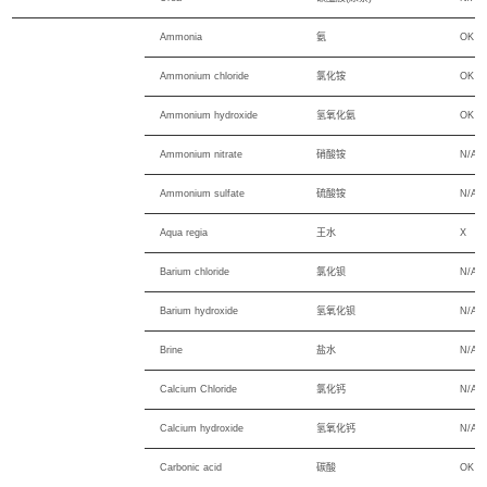
Ammonia
氨
OK
Ammonium chloride
氯化铵
OK
Ammonium hydroxide
氢氧化氨
OK
Ammonium nitrate
硝酸铵
N/A
Ammonium sulfate
硫酸铵
N/A
Aqua regia
王水
X
Barium chloride
氯化钡
N/A
Barium hydroxide
氢氧化钡
N/A
Brine
盐水
N/A
Calcium Chloride
氯化钙
N/A
Calcium hydroxide
氢氧化钙
N/A
Carbonic acid
碳酸
OK