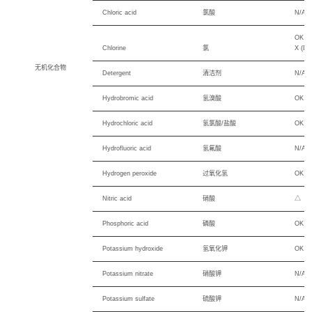
Chloric acid
氯酸
N/A
OK (W
Chlorine
氯
X (Dr
无机化合物
Detergent
清洁剂
N/A
Hydrobromic acid
氢溴酸
OK
Hydrochloric acid
氢氯酸/盐酸
OK (3
Hydrofluoric acid
氢氟酸
N/A
Hydrogen peroxide
过氧化氢
OK
Nitric acid
硝酸
△
Phosphoric acid
磷酸
OK
Potassium hydroxide
氢氧化钾
OK
Potassium nitrate
硝酸钾
N/A
Potassium sulfate
硫酸钾
N/A