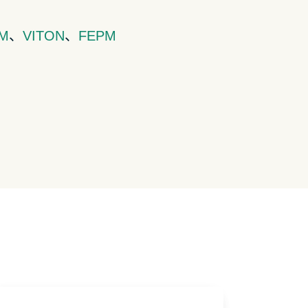
M
、
VITON
、
FEPM