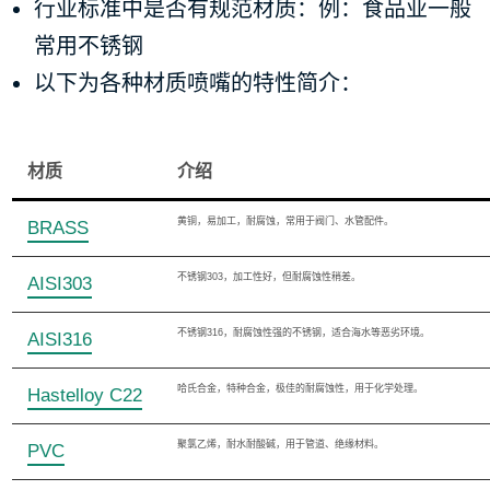
行业标准中是否有规范材质：例：食品业一般
常用不锈钢
以下为各种材质喷嘴的特性简介：
材质
介绍
黄铜，易加工，耐腐蚀，常用于阀门、水管配件。
BRASS
不锈钢303，加工性好，但耐腐蚀性稍差。
AISI303
不锈钢
316
，
耐腐蚀性强的不锈钢，适合海水等恶劣环境。
AISI316
哈氏合金，特种合金，极佳的耐腐蚀性，用于化学处理。
Hastelloy C22
聚氯乙烯，耐水耐酸碱，用于管道、绝缘材料。
PVC