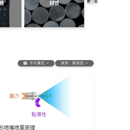
例
器
材质
卡片模式
排序：新到旧
形喷嘴喷雾原理