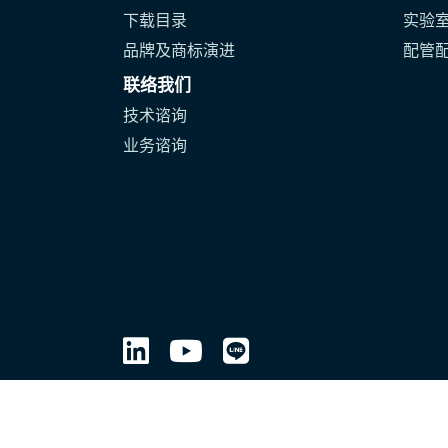
下载目录
实验
品牌及商标演进
配管
联络我们
技术谘询
业务谘询
+86