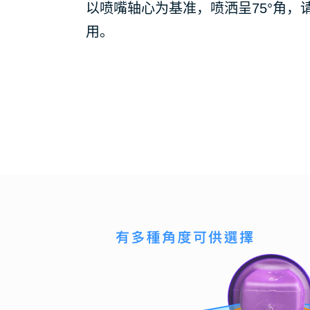
以喷嘴轴心为基准，喷洒呈75°角，
用。