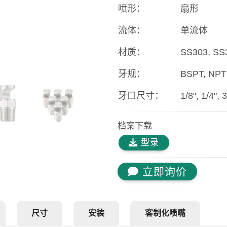
喷形：
扇形
流体：
单流体
材质：
SS303, SS
牙规：
BSPT, NPT
牙口尺寸：
1/8", 1/4", 3
档案下载
型录
立即询价
尺寸
安装
客制化喷嘴