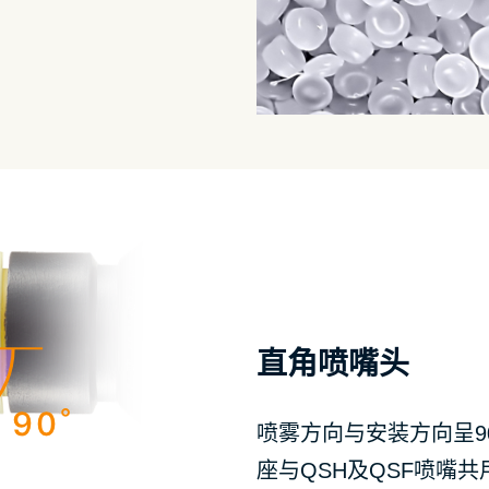
直角喷嘴头
喷雾方向与安装方向呈9
座与QSH及QSF喷嘴