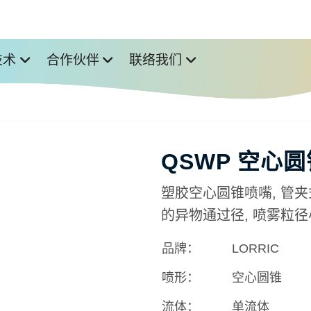
技术
合作伙伴
联络我们
QSWP 空心
塑胶空心圆锥喷嘴, 管
的异物通过径, 喷雾粒
品牌：
LORRIC
喷形：
空心圆锥
流体：
单流体