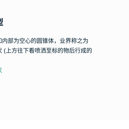
型
如内部为空心的圆锥体，业界称之为
 (上方往下看喷洒至标的物后行成的
状