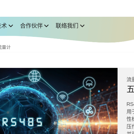
技术
合作伙伴
联络我们
流量计
流
五
RS
用
性
压