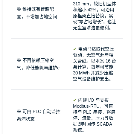
310 mm，较旧机型体
🎯 维持既有管路配
积缩小 42%，可沿用
原框架直接替换，实
置，不增加占地空间
现“零占地增长”，也让
无尘室清洁更便利。
✔
电动马达取代空压
驱动，无需气源与相
🎯 不再依赖压缩空
关管线。以本案 16 台
泵计算，每年可节能
气，降低能耗与维护e
30 MWh 并减少压缩
空气设备维护支出。
✔
内建 I/O 与支援
Modbus-RTU，可直
🎯 可由 PLC 自动监控
接与 PLC 串接，将启
停、流量、压力等数
泵浦状态
据即时回传 SCADA
系统。